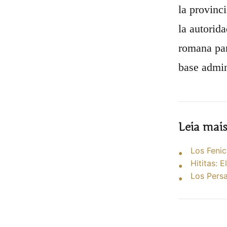
la provinc
la autorid
romana par
base admin
Leia mai
Los Fenic
Hititas: 
Los Persa