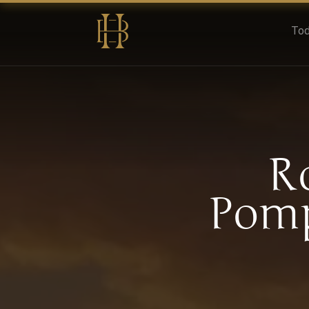
Tod
R
Pomp