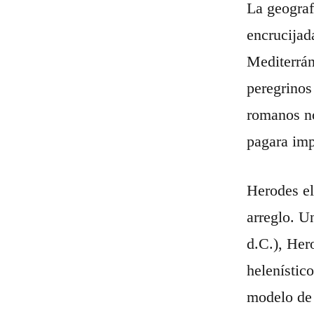
La geograf
encrucijad
Mediterrán
peregrinos
romanos no
pagara imp
Herodes el
arreglo. U
d.C.), Her
helenístic
modelo de 