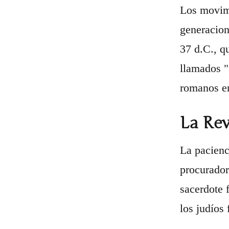
Los movimi
generacion
37 d.C., q
llamados "
romanos en
La Rev
La pacienc
procurador
sacerdote 
los judíos