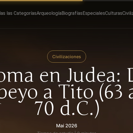
as las Categorías
Arqueología
Biografías
Especiales
Culturas
Civil
Civilizaciones
oma en Judea: 
eyo a Tito (63 a
70 d.C.)
Mai 2026