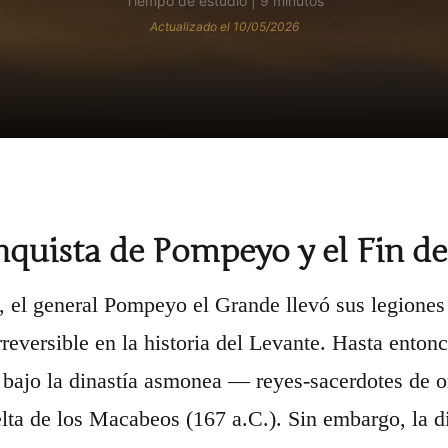
Tiempo de estudio | 9 minutos
Actualizado el 10/05/2026
quista de Pompeyo y el Fin de
, el general Pompeyo el Grande llevó sus legiones
irreversible en la historia del Levante. Hasta enton
bajo la dinastía asmonea — reyes-sacerdotes de o
elta de los Macabeos (167 a.C.). Sin embargo, la d