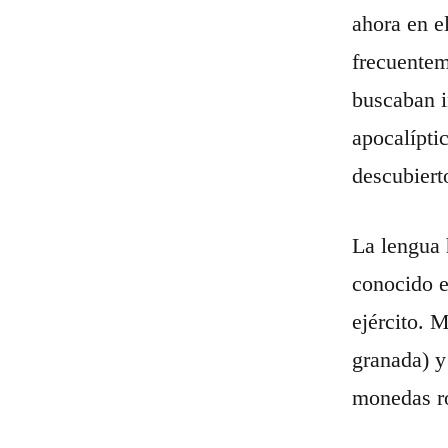
ahora en e
frecuentem
buscaban i
apocalípti
descubiert
La lengua 
conocido e
ejército. 
granada) y
monedas r