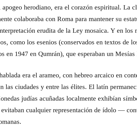
l apogeo herodiano, era el corazón espiritual. La
ente colaboraba con Roma para mantener su estatus.
nterpretación erudita de la Ley mosaica. Y en lo
cos, como los esenios (conservados en textos de l
os en 1947 en Qumrán), que esperaban un Mesías l
hablada era el arameo, con hebreo arcaico en conte
n las ciudades y entre las élites. El latín permane
Monedas judías acuñadas localmente exhibían símbol
 evitaban cualquier representación de ídolo — contr
omanas.