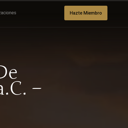
izaciones
Hazte Miembro
De
.C. –