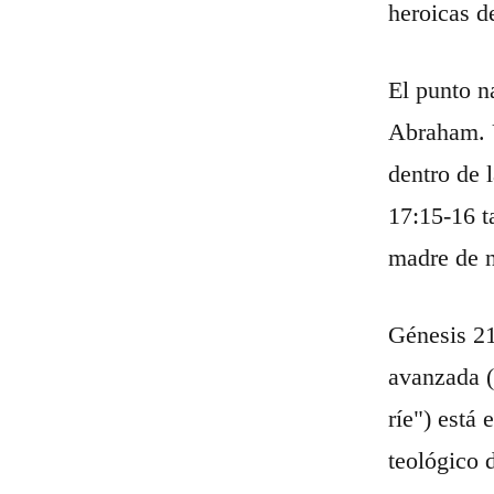
heroicas d
El punto n
Abraham. U
dentro de 
17:15-16 t
madre de n
Génesis 21
avanzada (Gn
ríe") está
teológico 