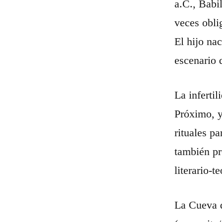
a.C., Babi
veces obli
El hijo na
escenario 
La inferti
Próximo, y
rituales pa
también pr
literario-
La Cueva d