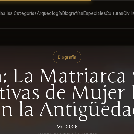
as las Categorías
Arqueología
Biografías
Especiales
Culturas
Civil
Biografía
: La Matriarca 
tivas de Mujer E
en la Antigüeda
Mai 2026