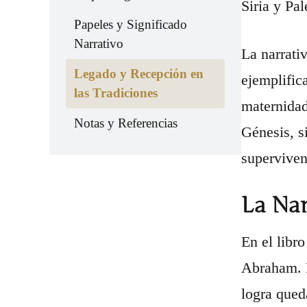
Siria y Pal
Papeles y Significado
Narrativo
La narrati
Legado y Recepción en
ejemplific
las Tradiciones
maternidad
Notas y Referencias
Génesis, s
superviven
La Nar
En el libr
Abraham. L
logra qued