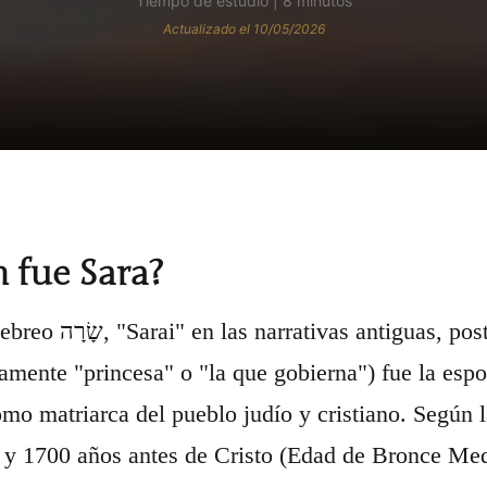
Tiempo de estudio | 8 minutos
Actualizado el 10/05/2026
 fue Sara?
posteriormente "Sara", que significa
mente "princesa" o "la que gobierna") fue la esp
mo matriarca del pueblo judío y cristiano. Según l
 y 1700 años antes de Cristo (Edad de Bronce Media)