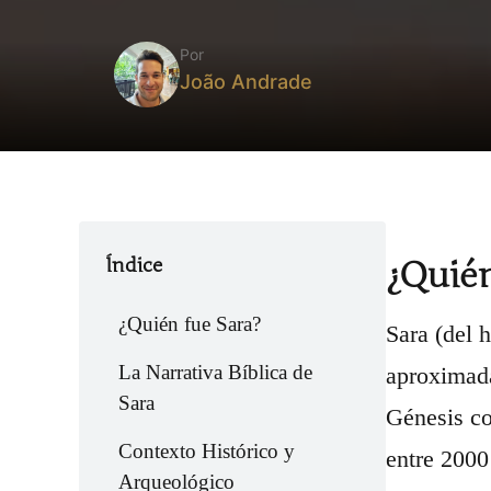
Por
João Andrade
Índice
¿Quién
¿Quién fue Sara?
Sara (del hebreo שָׂרָה, "Sarai" en las narrativas antiguas, 
La Narrativa Bíblica de
aproximada
Sara
Génesis co
Contexto Histórico y
entre 2000
Arqueológico