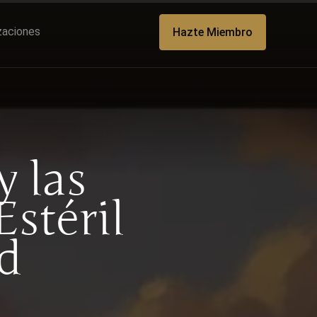
izaciones
Hazte Miembro
y las
stéril
d