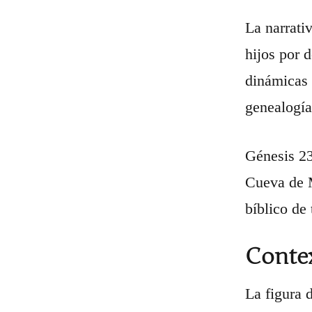
La narrati
hijos por 
dinámicas 
genealogía
Génesis 23
Cueva de M
bíblico de
Contex
La figura 