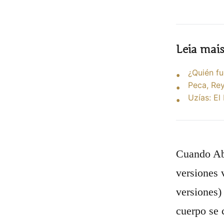
Leia mai
¿Quién fu
Peca, Rey
Uzías: El
Cuando Abr
versiones v
versiones)
cuerpo se 