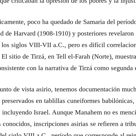
e criticaban la opresión de los pobres y la injustic
icamente, poco ha quedado de Samaria del períod
d de Harvard (1908-1910) y posteriores revelaron 
 los siglos VIII-VII a.C., pero es difícil correlaci
l sitio de Tirzá, en Tell el-Farah (Norte), muestr
onsistente con la narrativa de Tirzá como segunda c
unto de vista asirio, tenemos documentación muc
, preservados en tablillas cuneiformes babilónicas, 
, incluyendo Israel. Aunque Manahem no es menc
 conocidos, inscripciones asirias se refieren a trib
el siglo VIII a.C., período que corresponde al 