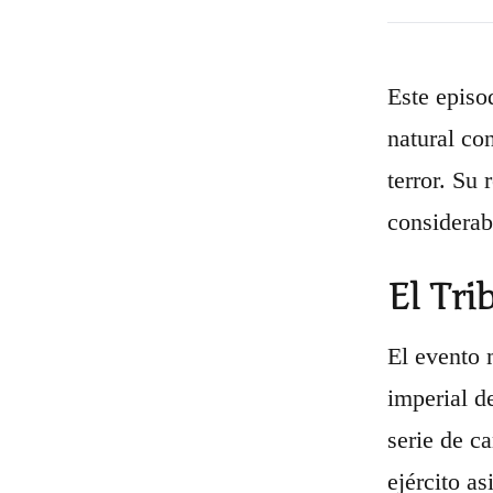
Este episo
natural co
terror. Su
considerab
El Tri
El evento 
imperial de
serie de c
ejército a