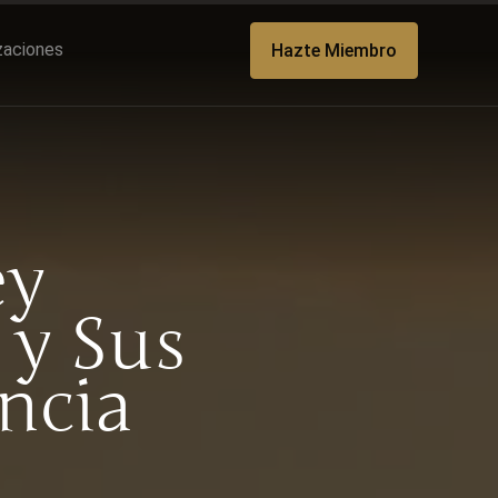
izaciones
Hazte Miembro
ey
 y Sus
ncia