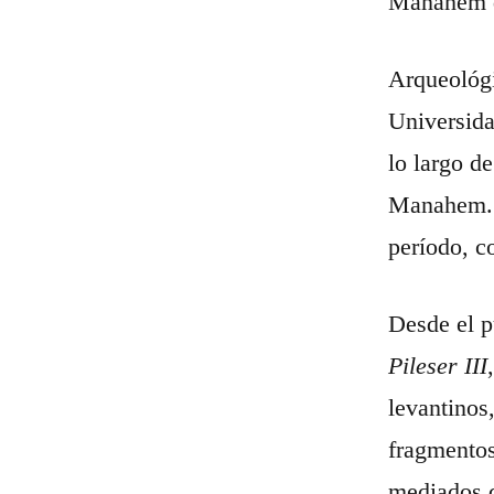
Manahem qu
Arqueológ
Universida
lo largo de
Manahem. E
período, c
Desde el p
Pileser III
levantinos
fragmentos
mediados d