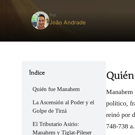
Por
João Andrade
Índice
Quién
Quién fue Manahem
Manahem fu
La Ascensión al Poder y el
político, 
Golpe de Tirzá
reinó por 
El Tributario Asirio:
748-738 a.
Manahem y Tiglat-Pileser