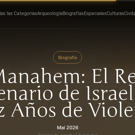
as las Categorías
Arqueología
Biografías
Especiales
Culturas
Civil
Biografía
anahem: El R
nario de Israel
z Años de Viole
Mai 2026