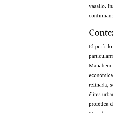
vasallo. I
confirmand
Contex
El período
particular
Manahem as
económica 
refinada, 
élites urb
profética 