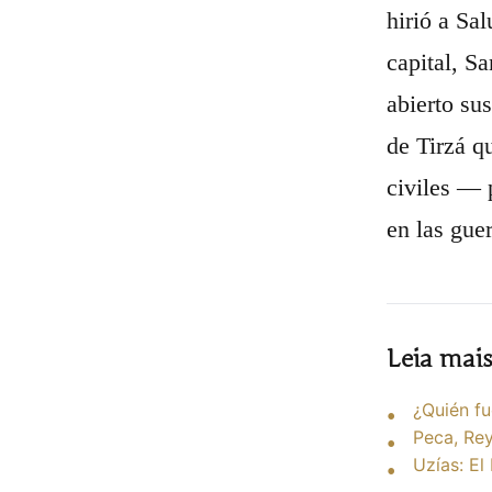
hirió a Sa
capital, S
abierto sus
de Tirzá q
civiles — 
en las gue
Leia mai
¿Quién fu
Peca, Rey
Uzías: El