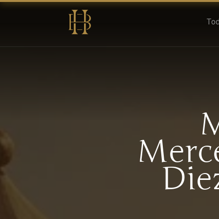
Tod
M
Merce
Die