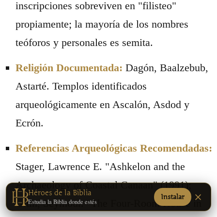
inscripciones sobreviven en "filisteo"
propiamente; la mayoría de los nombres
teóforos y personales es semita.
Religión Documentada:
Dagón, Baalzebub,
Astarté. Templos identificados
arqueológicamente en Ascalón, Asdod y
Ecrón.
Referencias Arqueológicas Recomendadas:
Stager, Lawrence E. "Ashkelon and the
Archaeology of Coastal Canaan" (1991);
Héroes de la Biblia
Instalar
Gitin, Seymour. "The Four-Room House in
Estudia la Biblia donde estés