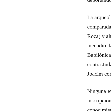
La arqueol
comparada 
Roca) y al
incendio d
Babilónica
contra Jud
Joacim com
Ninguna ev
inscripción
conocimien