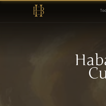
Tod
Haba
Cu