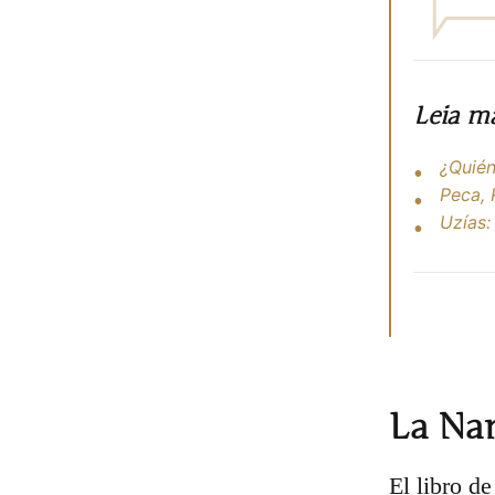
Leia m
¿Quién
Peca, 
Uzías:
La Nar
El libro d