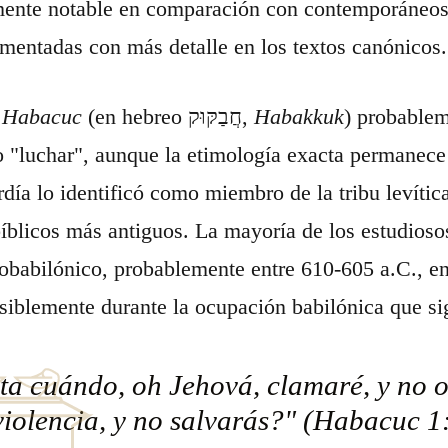
mente notable en comparación con contemporáneos
mentadas con más detalle en los textos canónicos.
e
Habacuc
(en hebreo חֲבַקּוּק,
Habakkuk
) probablem
o "luchar", aunque la etimología exacta permanece 
ardía lo identificó como miembro de la tribu levíti
bíblicos más antiguos. La mayoría de los estudiosos
obabilónico, probablemente entre 610-605 a.C., en
osiblemente durante la ocupación babilónica que si
a cuándo, oh Jehová, clamaré, y no oi
violencia, y no salvarás?" (Habacuc 1