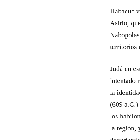
Habacuc vi
Asirio, qu
Nabopolasa
territorios
Judá en es
intentado 
la identid
(609 a.C.)
los babilo
la región,
deportando 