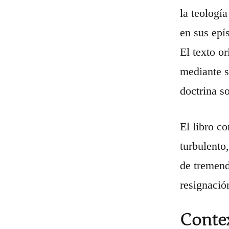
la teología
en sus epí
El texto or
mediante s
doctrina so
El libro c
turbulento
de tremend
resignació
Contex