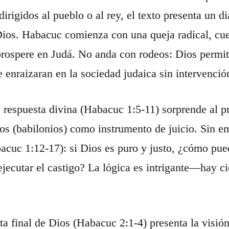
 dirigidos al pueblo o al rey, el texto presenta un
Dios. Habacuc comienza con una queja radical, cu
 prospere en Judá. No anda con rodeos: Dios permiti
e enraizaran en la sociedad judaica sin intervenció
 respuesta divina (Habacuc 1:5-11) sorprende al p
eos (babilonios) como instrumento de juicio. Sin 
acuc 1:12-17): si Dios es puro y justo, ¿cómo pu
ejecutar el castigo? La lógica es intrigante—hay cie
ta final de Dios (Habacuc 2:1-4) presenta la visión