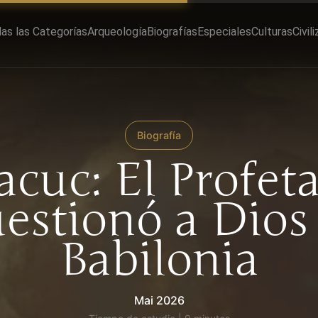
as las Categorías
Arqueología
Biografías
Especiales
Culturas
Civil
Biografía
cuc: El Profet
estionó a Dios
Babilonia
Mai 2026