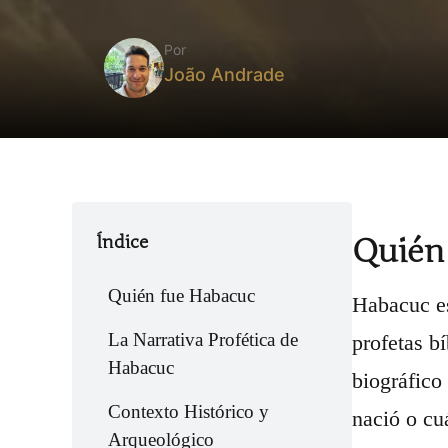
Por
João Andrade
Índice
Quién
Quién fue Habacuc
Habacuc es
La Narrativa Profética de
profetas b
Habacuc
biográfico
Contexto Histórico y
nació o cu
Arqueológico