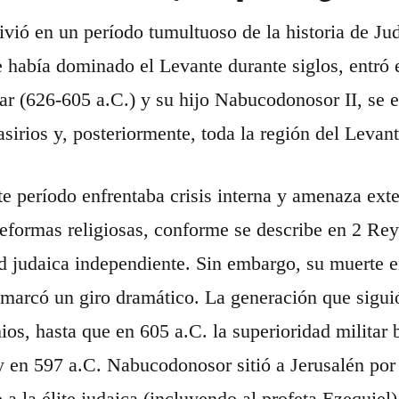
vió en un período tumultuoso de la historia de Judá
e había dominado el Levante durante siglos, entró 
r (626-605 a.C.) y su hijo Nabucodonosor II, se 
 asirios y, posteriormente, toda la región del Levant
te período enfrentaba crisis interna y amenaza exte
reformas religiosas, conforme se describe en 2 Re
ad judaica independiente. Sin embargo, su muerte e
 marcó un giro dramático. La generación que sigui
nios, hasta que en 605 a.C. la superioridad militar 
 y en 597 a.C. Nabucodonosor sitió a Jerusalén por
a la élite judaica (incluyendo al profeta Ezequiel)