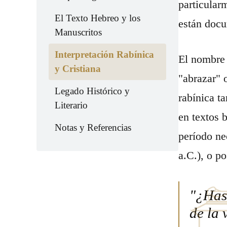
particular
El Texto Hebreo y los
están docu
Manuscritos
Interpretación Rabínica
El nombr
y Cristiana
"abrazar" 
Legado Histórico y
rabínica t
Literario
en textos 
Notas y Referencias
período ne
a.C.), o p
"¿Hast
de la 