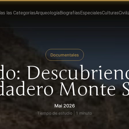
as las Categorías
Arqueología
Biografías
Especiales
Culturas
Civil
Documentales
o: Descubrien
dadero Monte S
Mai 2026
Tiempo de estudio | 1 minuto