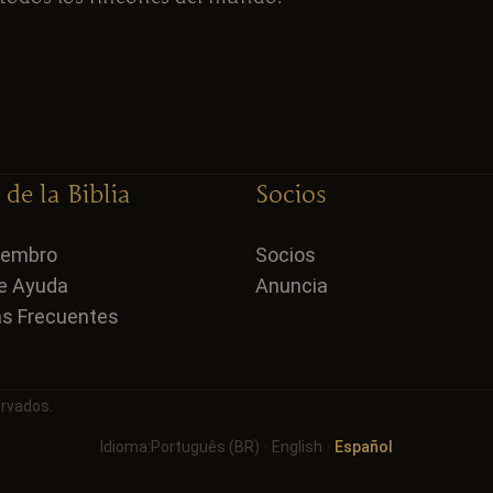
de la Biblia
Socios
iembro
Socios
e Ayuda
Anuncia
s Frecuentes
ervados.
Idioma:
Português (BR)
·
English
·
Español