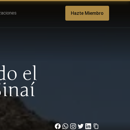
izaciones
Hazte Miembro
do el
inaí