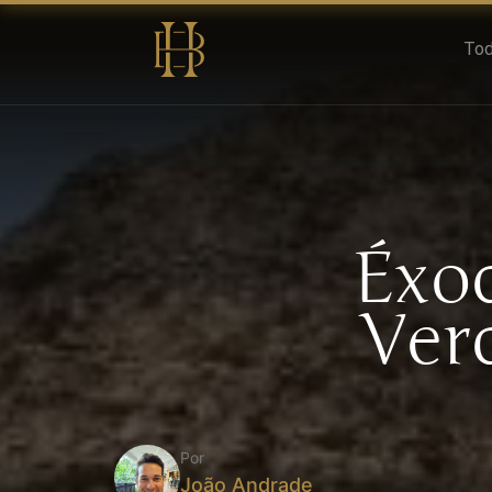
Tod
Éxod
Ver
Por
João Andrade