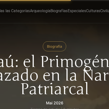
as las Categorías
Arqueología
Biografías
Especiales
Culturas
Civil
Biografía
aú: el Primogén
zado en la Nar
Patriarcal
Mai 2026