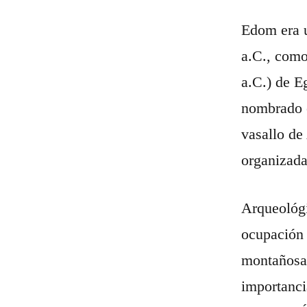
Edom era u
a.C., como
a.C.) de E
nombrado e
vasallo de
organizada
Arqueológi
ocupación 
montañosa 
importanci