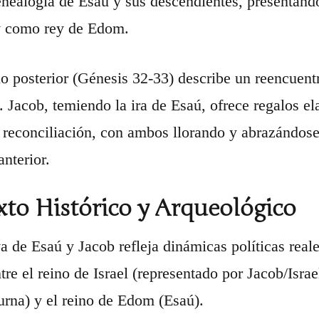
genealogía de Esaú y sus descendientes, presentánd
y como rey de Edom.
o posterior (Génesis 32-33) describe un reencuent
. Jacob, temiendo la ira de Esaú, ofrece regalos e
 reconciliación, con ambos llorando y abrazándo
anterior.
to Histórico y Arqueológico
va de Esaú y Jacob refleja dinámicas políticas real
ntre el reino de Israel (representado por Jacob/Isr
urna) y el reino de Edom (Esaú).