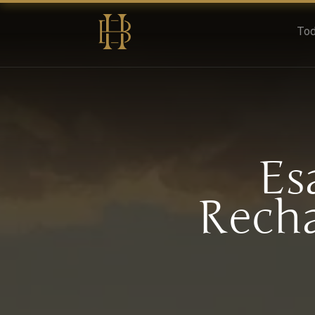
Tod
Es
Recha