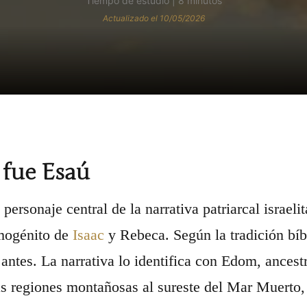
Tiempo de estudio | 8 minutos
Actualizado el 10/05/2026
 fue Esaú
personaje central de la narrativa patriarcal israel
imogénito de
Isaac
y Rebeca. Según la tradición bíb
ntes. La narrativa lo identifica con Edom, ancest
as regiones montañosas al sureste del Mar Muerto