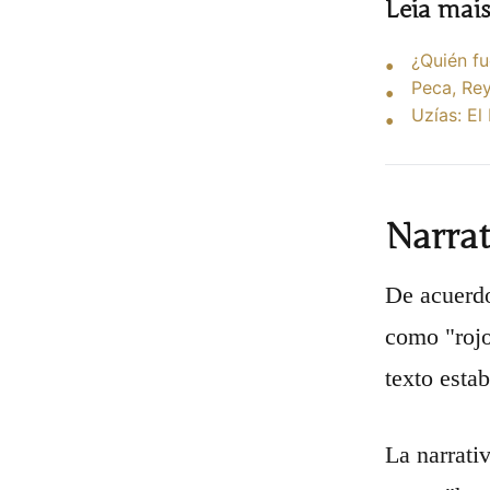
Leia mai
¿Quién fu
Peca, Rey
Uzías: El
Narrat
De acuerdo
como "rojo
texto esta
La narrati