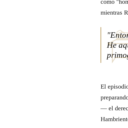
como "homb
mientras R
"Ento
He aqu
primo
El episodi
preparando
— el derec
Hambriento