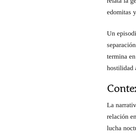
relata la 
edomitas 
Un episodi
separación
termina en
hostilidad 
Contex
La narrati
relación e
lucha noct