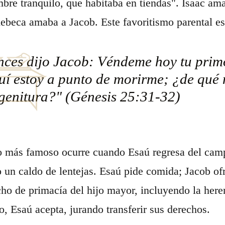
re tranquilo, que habitaba en tiendas". Isaac am
ebeca amaba a Jacob. Este favoritismo parental est
nces dijo Jacob: Véndeme hoy tu prim
í estoy a punto de morirme; ¿de qué m
genitura?" (Génesis 25:31-32)
o más famoso ocurre cuando Esaú regresa del cam
 un caldo de lentejas. Esaú pide comida; Jacob of
ho de primacía del hijo mayor, incluyendo la heren
, Esaú acepta, jurando transferir sus derechos.