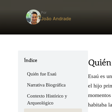
Por
João Andrade
Índice
Quién
Quién fue Esaú
Esaú es un 
Narrativa Biográfica
el hijo pr
momentos a
Contexto Histórico y
Arqueológico
habitaba l