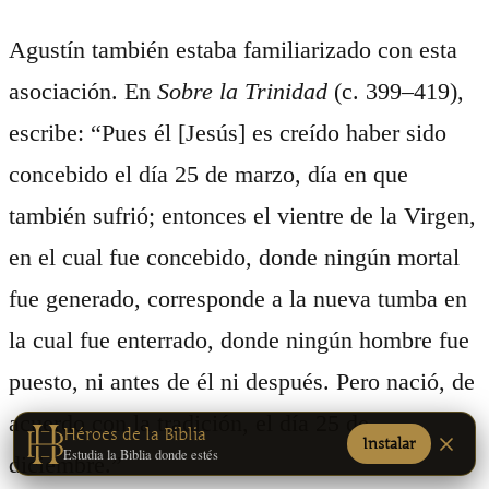
Agustín también estaba familiarizado con esta
asociación. En
Sobre la Trinidad
(c. 399–419),
escribe: “Pues él [Jesús] es creído haber sido
concebido el día 25 de marzo, día en que
también sufrió; entonces el vientre de la Virgen,
en el cual fue concebido, donde ningún mortal
fue generado, corresponde a la nueva tumba en
la cual fue enterrado, donde ningún hombre fue
puesto, ni antes de él ni después. Pero nació, de
acuerdo con la tradición, el día 25 de
Héroes de la Biblia
Instalar
Estudia la Biblia donde estés
diciembre.”