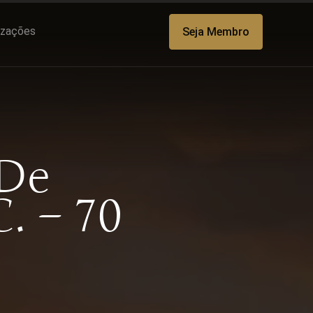
lizações
Seja Membro
 De
. – 70