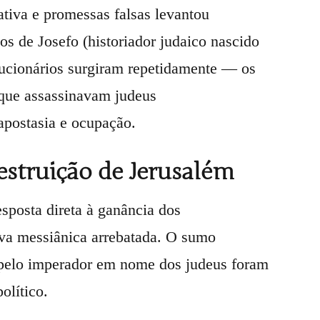
tiva e promessas falsas levantou
s de Josefo (historiador judaico nascido
olucionários surgiram repetidamente — os
 que assassinavam judeus
apostasia e ocupação.
Destruição de Jerusalém
sposta direta à ganância dos
tiva messiânica arrebatada. O sumo
s pelo imperador em nome dos judeus foram
olítico.