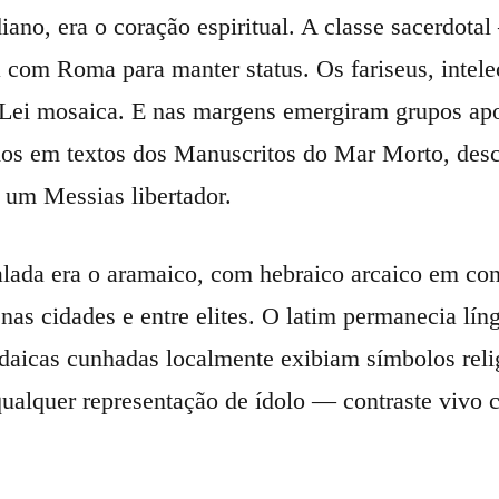
iano, era o coração espiritual. A classe sacerdo
 com Roma para manter status. Os fariseus, intele
 Lei mosaica. E nas margens emergiram grupos apo
dos em textos dos Manuscritos do Mar Morto, des
um Messias libertador.
alada era o aramaico, com hebraico arcaico em cont
nas cidades e entre elites. O latim permanecia lín
aicas cunhadas localmente exibiam símbolos relig
ualquer representação de ídolo — contraste vivo 