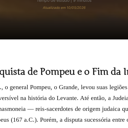
Tempo de estudo | 9 minutos
Atualizado em 10/05/2026
uista de Pompeu e o Fim da I
, o general Pompeu, o Grande, levou suas legiões
eversível na história do Levante. Até então, a Jude
 hasmoneia — reis-sacerdotes de origem judaica q
us (167 a.C.). Porém, a disputa sucessória entre o