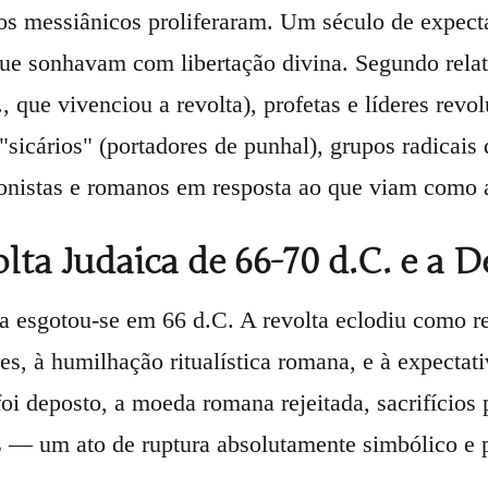
 messiânicos proliferaram. Um século de expecta
ue sonhavam com libertação divina. Segundo relato
, que vivenciou a revolta), profetas e líderes rev
sicários" (portadores de punhal), grupos radicais
onistas e romanos em resposta ao que viam como 
lta Judaica de 66-70 d.C. e a 
a esgotou-se em 66 d.C. A revolta eclodiu como re
es, à humilhação ritualística romana, e à expecta
foi deposto, a moeda romana rejeitada, sacrifício
 — um ato de ruptura absolutamente simbólico e p