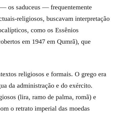
tal — os saduceus — frequentemente
ctuais-religiosos, buscavam interpretação
calípticos, como os Essênios
cobertos em 1947 em Qumrã), que
extos religiosos e formais. O grego era
gua da administração e do exército.
iosos (lira, ramo de palma, romã) e
com o retrato imperial das moedas