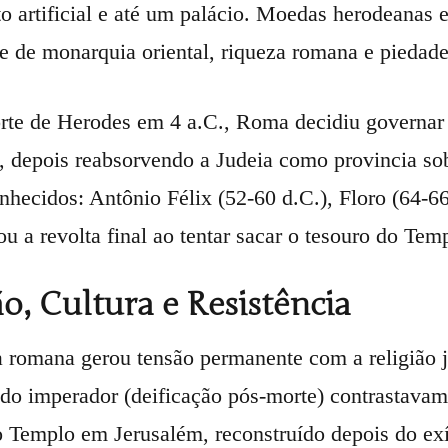
rto artificial e até um palácio. Moedas herodeana
se de monarquia oriental, riqueza romana e piedade
te de Herodes em 4 a.C., Roma decidiu governar m
s, depois reabsorvendo a Judeia como provincia s
nhecidos: Antônio Félix (52-60 d.C.), Floro (64-66
u a revolta final ao tentar sacar o tesouro do Tem
ão, Cultura e Resistência
 romana gerou tensão permanente com a religião j
do imperador (deificação pós-morte) contrastava
Templo em Jerusalém, reconstruído depois do exíli