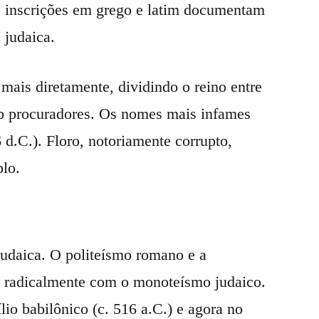
s e inscrições em grego e latim documentam
 judaica.
ais diretamente, dividindo o reino entre
ob procuradores. Os nomes mais infames
 d.C.). Floro, notoriamente corrupto,
plo.
udaica. O politeísmo romano e a
m radicalmente com o monoteísmo judaico.
o babilônico (c. 516 a.C.) e agora no