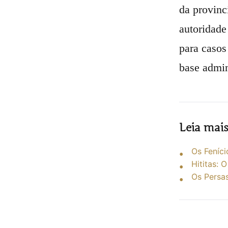
da provinc
autoridade
para casos
base admin
Leia mai
Os Feníci
Hititas: 
Os Persa