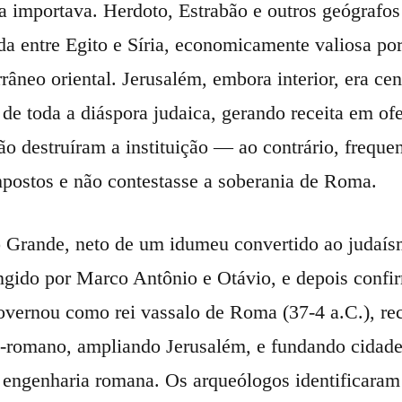
a importava. Herdoto, Estrabão e outros geógrafo
da entre Egito e Síria, economicamente valiosa por 
râneo oriental. Jerusalém, embora interior, era cen
 de toda a diáspora judaica, gerando receita em o
o destruíram a instituição — ao contrário, frequ
postos e não contestasse a soberania de Roma.
 Grande, neto de um idumeu convertido ao judaísm
ngido por Marco Antônio e Otávio, e depois confir
vernou como rei vassalo de Roma (37-4 a.C.), re
o-romano, ampliando Jerusalém, e fundando cidad
engenharia romana. Os arqueólogos identificaram 