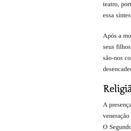
teatro, po
essa sínte
Após a mor
seus filho
são-nos co
desencadeo
Religi
A presença
veneração 
O Segundo 