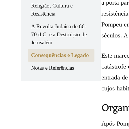
a porta pa
Religião, Cultura e
resistênci
Resistência
Pompeu en
A Revolta Judaica de 66-
70 d.C. e a Destruição de
séculos. A
Jerusalém
Este marco
Consequências e Legado
catástrofe 
Notas e Referências
entrada de
cujos habi
Organ
Após Pompe