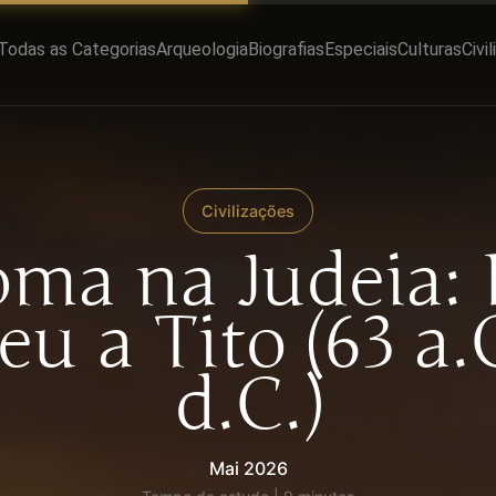
Todas as Categorias
Arqueologia
Biografias
Especiais
Culturas
Civi
Civilizações
ma na Judeia:
u a Tito (63 a.C
d.C.)
Mai 2026