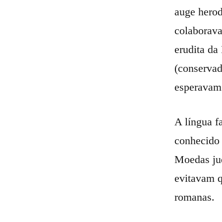
auge herod
colaborava
erudita da
(conserva
esperavam 
A língua f
conhecido 
Moedas jud
evitavam q
romanas.