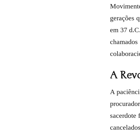
Movimentos
gerações q
em 37 d.C.
chamados "
colaboraci
A Revo
A paciênci
procurador
sacerdote 
cancelados