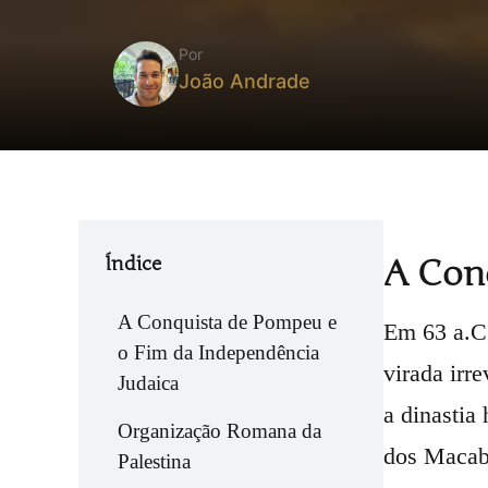
Por
João Andrade
Índice
A Conq
A Conquista de Pompeu e
Em 63 a.C.
o Fim da Independência
virada irr
Judaica
a dinastia
Organização Romana da
dos Macabe
Palestina