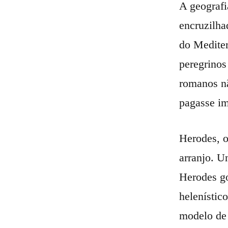
A geografi
encruzilha
do Mediter
peregrinos
romanos nã
pagasse im
Herodes, o
arranjo. U
Herodes go
helenístic
modelo de 