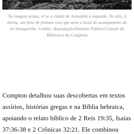
Na imagem acima, vê se a cidade de Jerusalém à esquerda. No alto, à
direita, um forte de formato oval que seria o local do acampamento do
rei Senaqueribe. Crédito: Reprodução/Domínio Público/Coleção da
Biblioteca do Congresso
Compton detalhou suas descobertas em textos
assírios, histórias gregas e na Bíblia hebraica,
apoiando o relato bíblico de 2 Reis 19:35, Isaías
37:36-38 e 2 Crônicas 32:21. Ele combinou